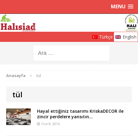
MENU
Türkçe
English
Anasayfa
tül
tül
Hayal ettiğiniz tasarımı KriskaDECOR ile
zincir perdelere yansıtın…
Oca 8, 2016