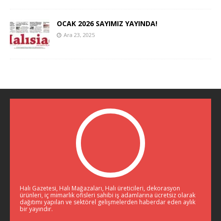
OCAK 2026 SAYIMIZ YAYINDA!
Ara 23, 2025
Halı Gazetesi, Halı Mağazaları, Halı üreticileri, dekorasyon
ürünleri, iç mimarlık ofisleri sahibi iş adamlarına ücretsiz olarak
dağıtımı yapılan ve sektörel gelişmelerden haberdar eden aylık
bir yayındır.