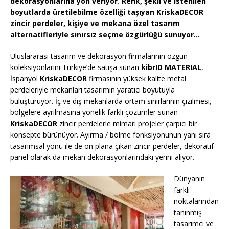
dekorasyonlarına yön veriyor. Renk, şekil ve istenilen
boyutlarda üretilebilme özelliği taşıyan KriskaDECOR
zincir perdeler, kişiye ve mekana özel tasarım
alternatifleriyle sınırsız seçme özgürlüğü sunuyor…
Uluslararası tasarım ve dekorasyon firmalarının özgün
koleksiyonlarını Türkiye’de satışa sunan
kibrID MATERIAL
,
İspanyol
KriskaDECOR
firmasının yüksek kalite metal
perdeleriyle mekanları tasarımın yaratıcı boyutuyla
buluşturuyor. İç ve dış mekanlarda ortam sınırlarının çizilmesi,
bölgelere ayrılmasına yönelik farklı çözümler sunan
KriskaDECOR
zincir perdelerle mimari projeler çarpıcı bir
konsepte bürünüyor. Ayırma / bölme fonksiyonunun yanı sıra
tasarımsal yönü ile de ön plana çıkan zincir perdeler, dekoratif
panel olarak da mekan dekorasyonlarındaki yerini alıyor.
Dünyanın
farklı
noktalarından
tanınmış
tasarımcı ve