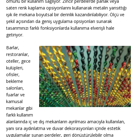
ömürlü bir kullanım sağlıyor. Zincir perdelerde parlak veya
saten renk kaplama opsiyonlarını kullanarak metalin yansıttığı
ışık ile mekana boyutsal bir derinlik kazandırılabiliyor. Ölçü ve
şekil açısından da geniş uygulama opsiyonları sunarak
tasarımınızı farklı fonksiyonlarda kullanıma elverişli hale
getiriyor.
Barlar,
restoranlar,
oteller, gece
kulüpleri,
ofisler,
bekleme
salonları,
fuarlar ve
kamusal
mekanlar gibi
farklı kullanım
alanlarında iç ve dış mekanların ayrılması amacıyla kullanılan,
yanı sıra aydınlatma ve duvar dekorasyonları içinde estetik
uygulamalar sunan perdeler, geri dönüştürülebilir olma