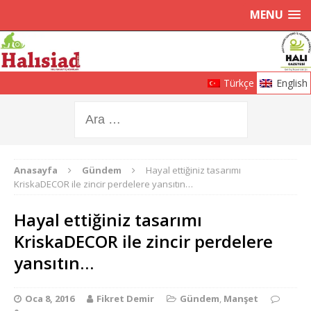
MENU
Türkçe
English
Anasayfa
Gündem
Hayal ettiğiniz tasarımı
KriskaDECOR ile zincir perdelere yansıtın…
Hayal ettiğiniz tasarımı
KriskaDECOR ile zincir perdelere
yansıtın…
Oca 8, 2016
Fikret Demir
Gündem
,
Manşet