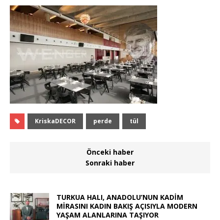
KriskaDECOR
perde
tül
Önceki haber
Sonraki haber
TURKUA HALI, ANADOLU’NUN KADİM
MİRASINI KADIN BAKIŞ AÇISIYLA MODERN
YAŞAM ALANLARINA TAŞIYOR