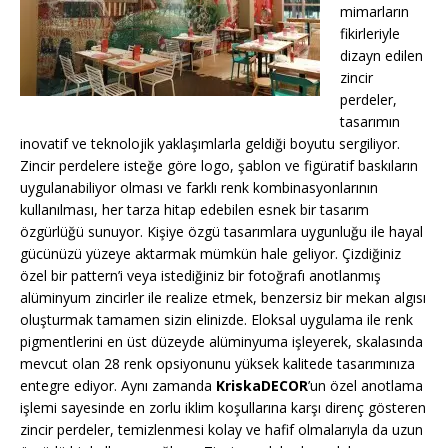
mimarların
fikirleriyle
dizayn edilen
zincir
perdeler,
tasarımın
inovatif ve teknolojik yaklaşımlarla geldiği boyutu sergiliyor.
Zincir perdelere isteğe göre logo, şablon ve figüratif baskıların
uygulanabiliyor olması ve farklı renk kombinasyonlarının
kullanılması, her tarza hitap edebilen esnek bir tasarım
özgürlüğü sunuyor. Kişiye özgü tasarımlara uygunluğu ile hayal
gücünüzü yüzeye aktarmak mümkün hale geliyor. Çizdiğiniz
özel bir pattern’i veya istediğiniz bir fotoğrafı anotlanmış
alüminyum zincirler ile realize etmek, benzersiz bir mekan algısı
oluşturmak tamamen sizin elinizde. Eloksal uygulama ile renk
pigmentlerini en üst düzeyde alüminyuma işleyerek, skalasında
mevcut olan 28 renk opsiyonunu yüksek kalitede tasarımınıza
entegre ediyor. Aynı zamanda
KriskaDECOR
’un özel anotlama
işlemi sayesinde en zorlu iklim koşullarına karşı direnç gösteren
zincir perdeler, temizlenmesi kolay ve hafif olmalarıyla da uzun