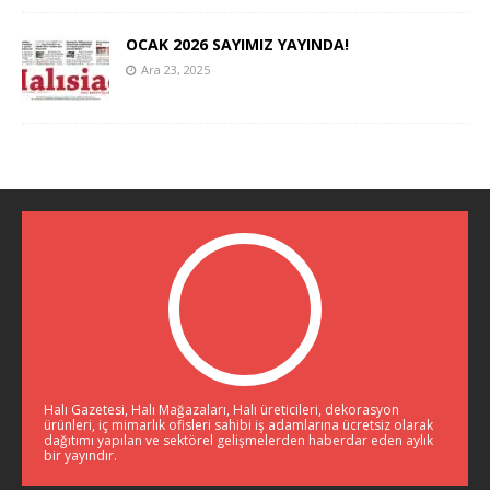
OCAK 2026 SAYIMIZ YAYINDA!
Ara 23, 2025
Halı Gazetesi, Halı Mağazaları, Halı üreticileri, dekorasyon
ürünleri, iç mimarlık ofisleri sahibi iş adamlarına ücretsiz olarak
dağıtımı yapılan ve sektörel gelişmelerden haberdar eden aylık
bir yayındır.