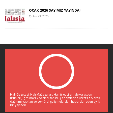
OCAK 2026 SAYIMIZ YAYINDA!
Ara 23, 2025
Halı Gazetesi, Halı Mağazaları, Halı üreticileri, dekorasyon
ürünleri, iç mimarlık ofisleri sahibi iş adamlarına ücretsiz olarak
dağıtımı yapılan ve sektörel gelişmelerden haberdar eden aylık
bir yayındır.