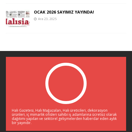
OCAK 2026 SAYIMIZ YAYINDA!
Ara 23, 2025
Halı Gazetesi, Halı Mağazaları, Halı üreticileri, dekorasyon
ürünleri, iç mimarlık ofisleri sahibi iş adamlarına ücretsiz olarak
dağıtımı yapılan ve sektörel gelişmelerden haberdar eden aylık
bir yayındır.