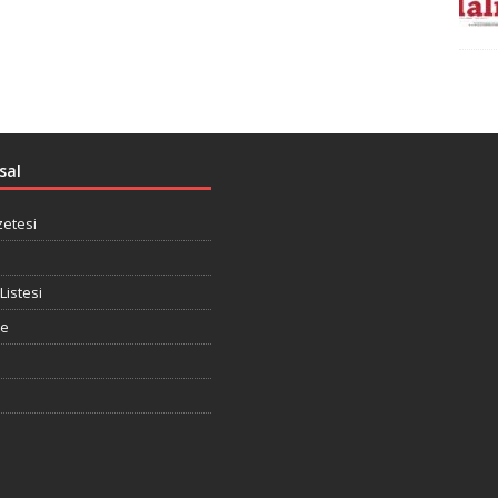
sal
zetesi
Listesi
te