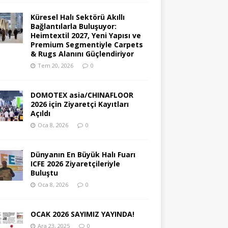
Küresel Halı Sektörü Akıllı
Bağlantılarla Buluşuyor:
Heimtextil 2027, Yeni Yapısı ve
Premium Segmentiyle Carpets
& Rugs Alanını Güçlendiriyor
Tem 20, 2026
0
DOMOTEX asia/CHINAFLOOR
2026 için Ziyaretçi Kayıtları
Açıldı
Oca 8, 2026
0
Dünyanın En Büyük Halı Fuarı
ICFE 2026 Ziyaretçileriyle
Buluştu
Oca 8, 2026
0
OCAK 2026 SAYIMIZ YAYINDA!
Ara 23, 2025
0