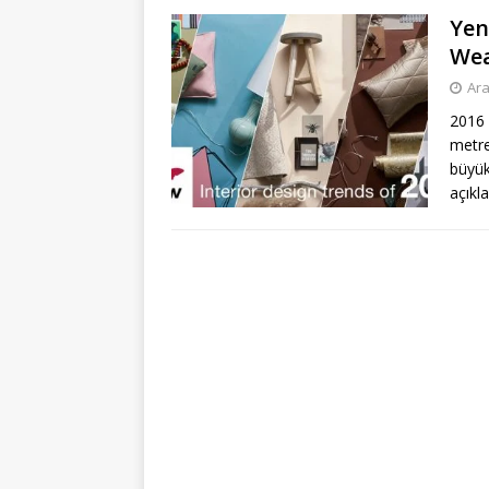
Yen
Wea
Ara
2016 
metre
büyük
açıkl