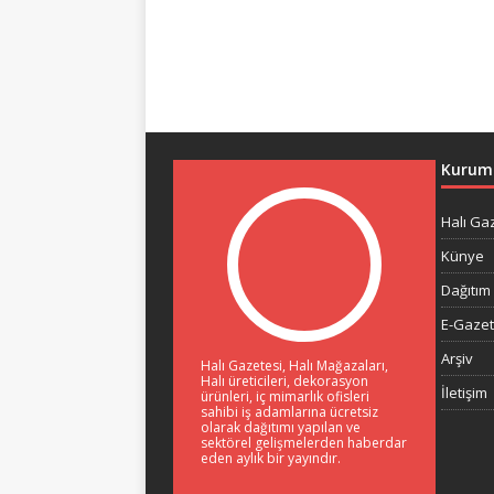
Kurum
Halı Ga
Künye
Dağıtım 
E-Gaze
Arşiv
Halı Gazetesi, Halı Mağazaları,
Halı üreticileri, dekorasyon
İletişim
ürünleri, iç mimarlık ofisleri
sahibi iş adamlarına ücretsiz
olarak dağıtımı yapılan ve
sektörel gelişmelerden haberdar
eden aylık bir yayındır.