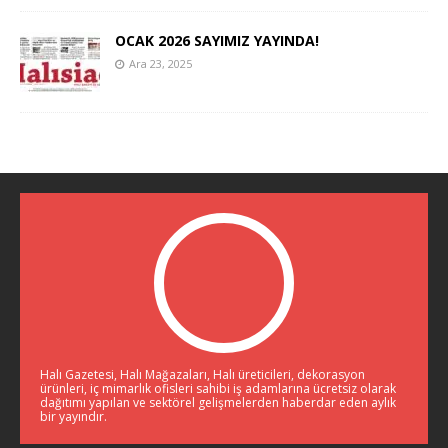
OCAK 2026 SAYIMIZ YAYINDA!
Ara 23, 2025
Halı Gazetesi, Halı Mağazaları, Halı üreticileri, dekorasyon
ürünleri, iç mimarlık ofisleri sahibi iş adamlarına ücretsiz olarak
dağıtımı yapılan ve sektörel gelişmelerden haberdar eden aylık
bir yayındır.