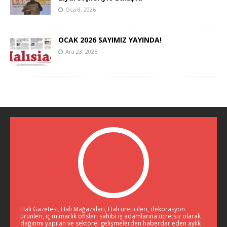
Oca 8, 2026
OCAK 2026 SAYIMIZ YAYINDA!
Ara 23, 2025
Halı Gazetesi, Halı Mağazaları, Halı üreticileri, dekorasyon
ürünleri, iç mimarlık ofisleri sahibi iş adamlarına ücretsiz olarak
dağıtımı yapılan ve sektörel gelişmelerden haberdar eden aylık