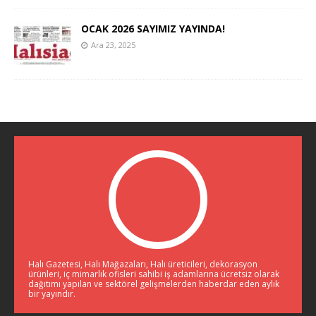
OCAK 2026 SAYIMIZ YAYINDA!
Ara 23, 2025
Halı Gazetesi, Halı Mağazaları, Halı üreticileri, dekorasyon
ürünleri, iç mimarlık ofisleri sahibi iş adamlarına ücretsiz olarak
dağıtımı yapılan ve sektörel gelişmelerden haberdar eden aylık
bir yayındır.