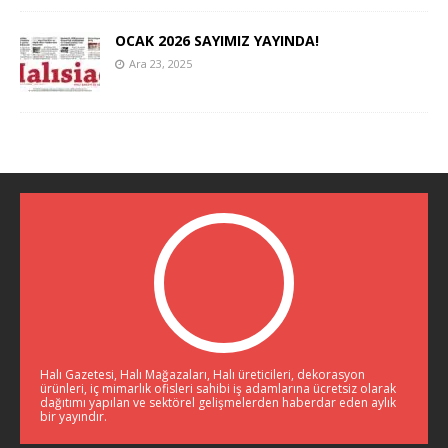
OCAK 2026 SAYIMIZ YAYINDA!
Ara 23, 2025
Halı Gazetesi, Halı Mağazaları, Halı üreticileri, dekorasyon
ürünleri, iç mimarlık ofisleri sahibi iş adamlarına ücretsiz olarak
dağıtımı yapılan ve sektörel gelişmelerden haberdar eden aylık
bir yayındır.