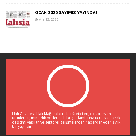
OCAK 2026 SAYIMIZ YAYINDA!
Ara 23, 2025
Halı Gazetesi, Halı Mağazaları, Halı üreticileri, dekorasyon
ürünleri, iç mimarlık ofisleri sahibi iş adamlarına ücretsiz olarak
dağıtımı yapılan ve sektörel gelişmelerden haberdar eden aylık
bir yayındır.