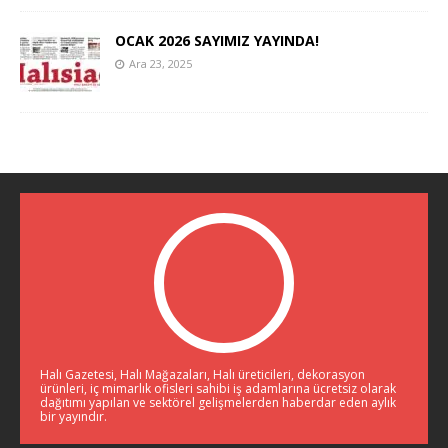
OCAK 2026 SAYIMIZ YAYINDA!
Ara 23, 2025
Halı Gazetesi, Halı Mağazaları, Halı üreticileri, dekorasyon
ürünleri, iç mimarlık ofisleri sahibi iş adamlarına ücretsiz olarak
dağıtımı yapılan ve sektörel gelişmelerden haberdar eden aylık
bir yayındır.