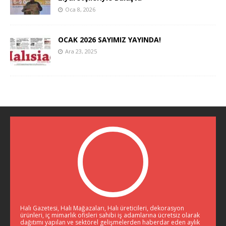
Oca 8, 2026
OCAK 2026 SAYIMIZ YAYINDA!
Ara 23, 2025
Halı Gazetesi, Halı Mağazaları, Halı üreticileri, dekorasyon
ürünleri, iç mimarlık ofisleri sahibi iş adamlarına ücretsiz olarak
dağıtımı yapılan ve sektörel gelişmelerden haberdar eden aylık