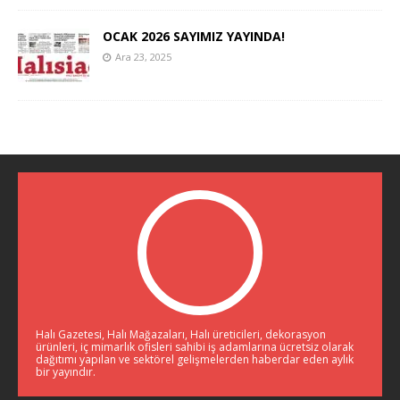
OCAK 2026 SAYIMIZ YAYINDA!
Ara 23, 2025
Halı Gazetesi, Halı Mağazaları, Halı üreticileri, dekorasyon
ürünleri, iç mimarlık ofisleri sahibi iş adamlarına ücretsiz olarak
dağıtımı yapılan ve sektörel gelişmelerden haberdar eden aylık
bir yayındır.