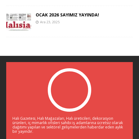
OCAK 2026 SAYIMIZ YAYINDA!
Ara 23, 2025
Halı Gazetesi, Halı Mağazaları, Halı üreticileri, dekorasyon
ürünleri, iç mimarlık ofisleri sahibi iş adamlarına ücretsiz olarak
dağıtımı yapılan ve sektörel gelişmelerden haberdar eden aylık
bir yayındır.