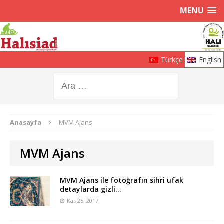
MENU
Türkçe
English
Anasayfa
MVM Ajans
MVM Ajans
MVM Ajans ile fotoğrafın sihri ufak
detaylarda gizli…
Kas 25, 2017