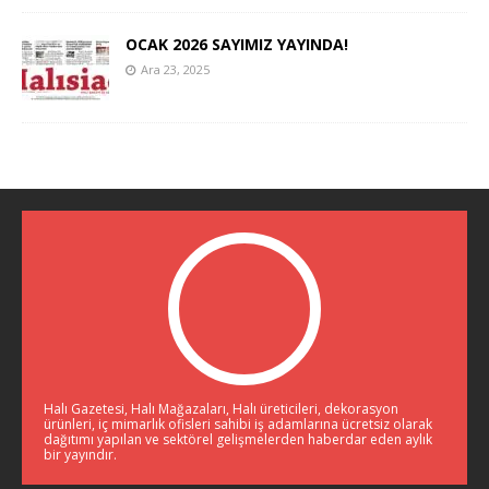
OCAK 2026 SAYIMIZ YAYINDA!
Ara 23, 2025
Halı Gazetesi, Halı Mağazaları, Halı üreticileri, dekorasyon
ürünleri, iç mimarlık ofisleri sahibi iş adamlarına ücretsiz olarak
dağıtımı yapılan ve sektörel gelişmelerden haberdar eden aylık
bir yayındır.