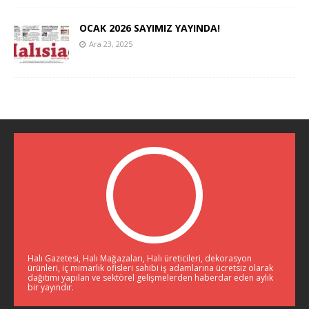
OCAK 2026 SAYIMIZ YAYINDA!
Ara 23, 2025
Halı Gazetesi, Halı Mağazaları, Halı üreticileri, dekorasyon
ürünleri, iç mimarlık ofisleri sahibi iş adamlarına ücretsiz olarak
dağıtımı yapılan ve sektörel gelişmelerden haberdar eden aylık
bir yayındır.