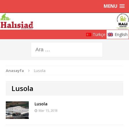
MENU
Türkçe
English
Anasayfa
Lusola
Lusola
Lusola
Mar 15, 2018