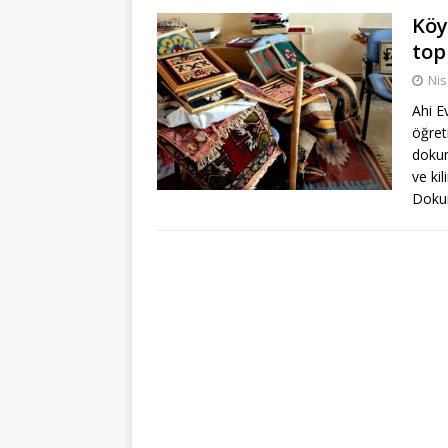
Köy
top
Nis
Ahi E
öğret
dokum
ve kil
Dokum