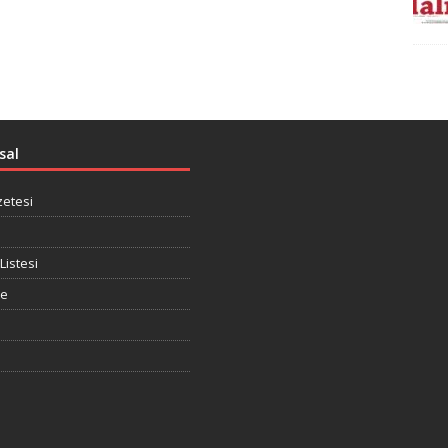
sal
zetesi
Listesi
te