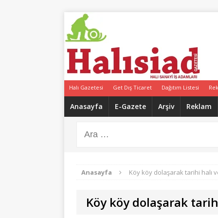
Halı Gazetesi
Get Dış Ticaret
Dağıtım Listesi
Re
Anasayfa
E-Gazete
Arşiv
Reklam
Anasayfa
Köy köy dolaşarak tarihi halı ve
Köy köy dolaşarak tarihi