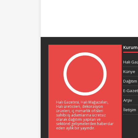
Kurum
Halı Ga
Künye
Dağıtım 
E-Gaze
Arşiv
Halı Gazetesi, Halı Mağazaları,
Halı üreticileri, dekorasyon
İletişim
ürünleri, iç mimarlık ofisleri
sahibi iş adamlarına ücretsiz
olarak dağıtımı yapılan ve
sektörel gelişmelerden haberdar
eden aylık bir yayındır.