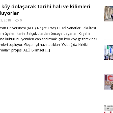
 köy dolaşarak tarihi halı ve kilimleri
luyorlar
 3, 2018
0
vran Üniversitesi (AEÜ) Neşet Ertaş Güzel Sanatlar Fakültesi
im üyeleri, tarihi Selçuklulardan önceye dayanan Kırşehir
a kültürünü yeniden canlandırmak için köy köy gezerek halı
imleri topluyor. Geçen yıl hazırladıkları “Özbağ’da Kirkikli
alar” projesi AEÜ Bilimsel
[…]