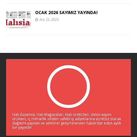
OCAK 2026 SAYIMIZ YAYINDA!
Ara 23, 2025
Halı Gazetesi, Halı Mağazaları, Halı üreticileri, dekorasyon
ürünleri, iç mimarlık ofisleri sahibi iş adamlarına ücretsiz olarak
dağıtımı yapılan ve sektörel gelişmelerden haberdar eden aylık
bir yayındır.