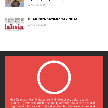
Oca 8, 2026
OCAK 2026 SAYIMIZ YAYINDA!
Ara 23, 2025
Halı Gazetesi, Halı Mağazaları, Halı üreticileri, dekorasyon
ürünleri, iç mimarlık ofisleri sahibi iş adamlarına ücretsiz olarak
dağıtımı yapılan ve sektörel gelişmelerden haberdar eden aylık