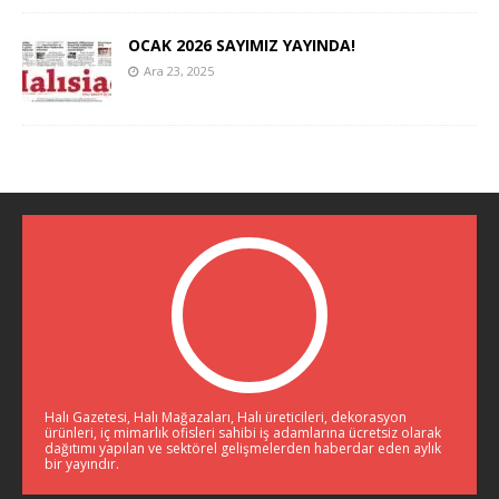
OCAK 2026 SAYIMIZ YAYINDA!
Ara 23, 2025
Halı Gazetesi, Halı Mağazaları, Halı üreticileri, dekorasyon
ürünleri, iç mimarlık ofisleri sahibi iş adamlarına ücretsiz olarak
dağıtımı yapılan ve sektörel gelişmelerden haberdar eden aylık
bir yayındır.