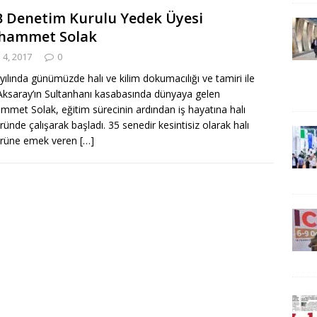
B Denetim Kurulu Yedek Üyesi
hammet Solak
 4, 2017
0
yılında günümüzde halı ve kilim dokumacılığı ve tamiri ile
Aksaray’ın Sultanhanı kasabasında dünyaya gelen
met Solak, eğitim sürecinin ardından iş hayatına halı
ründe çalışarak başladı. 35 senedir kesintisiz olarak halı
örüne emek veren
[…]