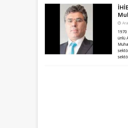
İHİ
Mu
Ara
1970 
ünlü 
Muham
sektö
sekt