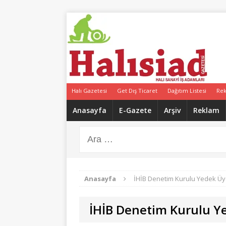
Halı Gazetesi
Get Dış Ticaret
Dağıtım Listesi
Re
Anasayfa
E-Gazete
Arşiv
Reklam
Anasayfa
İHİB Denetim Kurulu Yedek Ü
İHİB Denetim Kurulu 