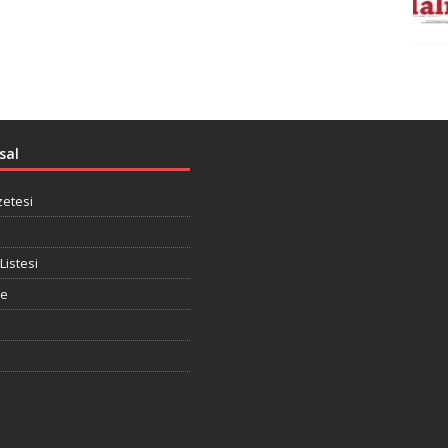
sal
zetesi
Listesi
te