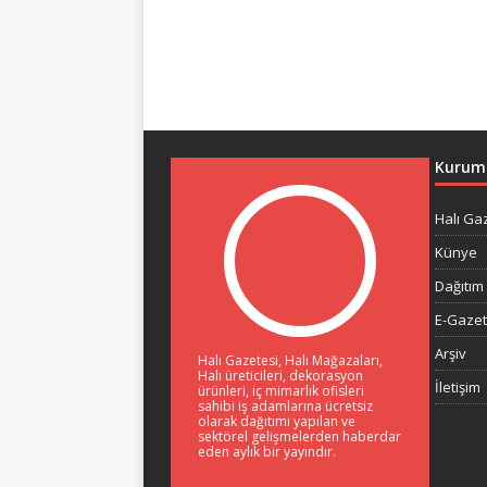
Kurum
Halı Ga
Künye
Dağıtım 
E-Gaze
Arşiv
Halı Gazetesi, Halı Mağazaları,
Halı üreticileri, dekorasyon
İletişim
ürünleri, iç mimarlık ofisleri
sahibi iş adamlarına ücretsiz
olarak dağıtımı yapılan ve
sektörel gelişmelerden haberdar
eden aylık bir yayındır.