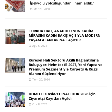
İpekyolu yolculuğundan ilham aldık.”
Mar 28, 2018
TURKUA HALI, ANADOLU’NUN KADİM
MİRASINI KADIN BAKIŞ AÇISIYLA MODERN
YAŞAM ALANLARINA TAŞIYOR
Ağu 5, 2026
Küresel Halı Sektörü Akıllı Bağlantılarla
Buluşuyor: Heimtextil 2027, Yeni Yapısı ve
Premium Segmentiyle Carpets & Rugs
Alanını Güçlendiriyor
Tem 20, 2026
DOMOTEX asia/CHINAFLOOR 2026 için
Ziyaretçi Kayıtları Açıldı
Oca 8, 2026