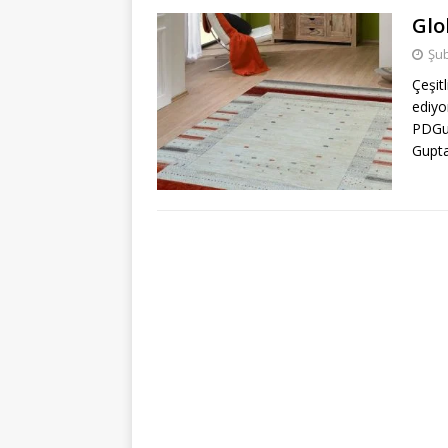
Glo
Şub
Çeşit
ediyo
PDGup
Gupta