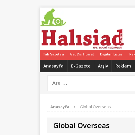
Halı Gazetesi
Get Dış Ticaret
Dağıtım Listesi
Re
Anasayfa
E-Gazete
Arşiv
Reklam
Anasayfa
Global Overseas
Global Overseas