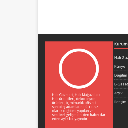
Kurum
Halı Ga
Künye
Dağıtım 
E-Gaze
Arşiv
Halı Gazetesi, Halı Mağazaları,
Halı üreticileri, dekorasyon
İletişim
ürünleri, iç mimarlık ofisleri
sahibi iş adamlarına ücretsiz
olarak dağıtımı yapılan ve
sektörel gelişmelerden haberdar
eden aylık bir yayındır.