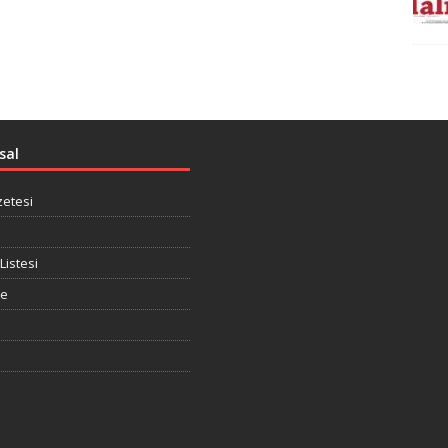
sal
zetesi
Listesi
te