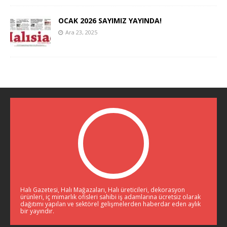
OCAK 2026 SAYIMIZ YAYINDA!
Ara 23, 2025
Halı Gazetesi, Halı Mağazaları, Halı üreticileri, dekorasyon
ürünleri, iç mimarlık ofisleri sahibi iş adamlarına ücretsiz olarak
dağıtımı yapılan ve sektörel gelişmelerden haberdar eden aylık
bir yayındır.