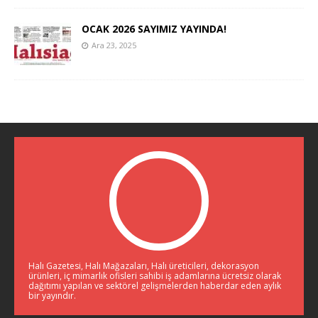
OCAK 2026 SAYIMIZ YAYINDA!
Ara 23, 2025
Halı Gazetesi, Halı Mağazaları, Halı üreticileri, dekorasyon
ürünleri, iç mimarlık ofisleri sahibi iş adamlarına ücretsiz olarak
dağıtımı yapılan ve sektörel gelişmelerden haberdar eden aylık
bir yayındır.