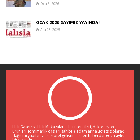
Oca 8, 2026
OCAK 2026 SAYIMIZ YAYINDA!
Ara 23, 2025
Halı Gazetesi, Halı Mağazaları, Halı üreticileri, dekorasyon
ürünleri, iç mimarlık ofisleri sahibi iş adamlarına ücretsiz olarak
dağıtımı yapılan ve sektörel gelişmelerden haberdar eden aylık
bir yayındır.