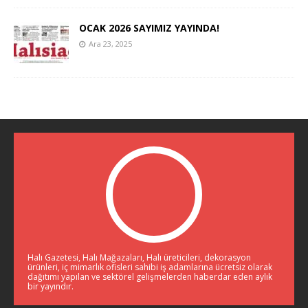
OCAK 2026 SAYIMIZ YAYINDA!
Ara 23, 2025
Halı Gazetesi, Halı Mağazaları, Halı üreticileri, dekorasyon
ürünleri, iç mimarlık ofisleri sahibi iş adamlarına ücretsiz olarak
dağıtımı yapılan ve sektörel gelişmelerden haberdar eden aylık
bir yayındır.