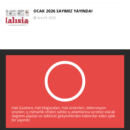
OCAK 2026 SAYIMIZ YAYINDA!
Ara 23, 2025
Halı Gazetesi, Halı Mağazaları, Halı üreticileri, dekorasyon
ürünleri, iç mimarlık ofisleri sahibi iş adamlarına ücretsiz olarak
dağıtımı yapılan ve sektörel gelişmelerden haberdar eden aylık
bir yayındır.