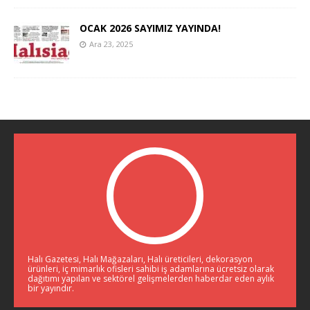
OCAK 2026 SAYIMIZ YAYINDA!
Ara 23, 2025
Halı Gazetesi, Halı Mağazaları, Halı üreticileri, dekorasyon
ürünleri, iç mimarlık ofisleri sahibi iş adamlarına ücretsiz olarak
dağıtımı yapılan ve sektörel gelişmelerden haberdar eden aylık
bir yayındır.