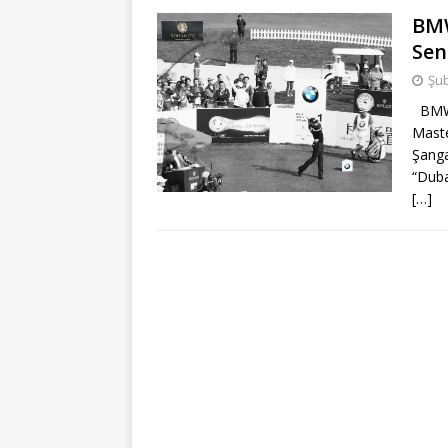
BMW
Sen
Şub
BMW 
Maste
Şanga
“Dubai
[…]