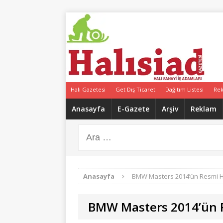
Halı Gazetesi
Get Dış Ticaret
Dağıtım Listesi
Re
Anasayfa
E-Gazete
Arşiv
Reklam
Anasayfa
BMW Masters 2014’ün Resmi H
BMW Masters 2014’ün R