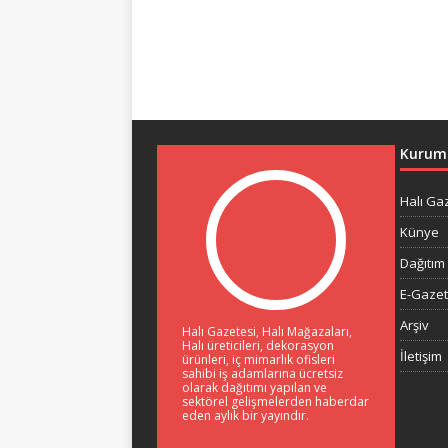
Kurum
Halı Ga
Künye
Dağıtım 
E-Gaze
Arşiv
Halı Gazetesi, Halı Mağazaları,
Halı üreticileri, dekorasyon
İletişim
ürünleri, iç mimarlık ofisleri
sahibi iş adamlarına ücretsiz
olarak dağıtımı yapılan ve
sektörel gelişmelerden haberdar
eden aylık bir yayındır.