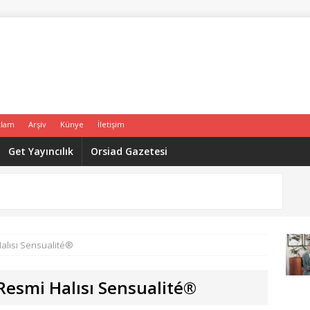
klam
Arşiv
Künye
İletişim
Get Yayıncılık
Orsiad Gazetesi
alısı Sensualité®
esmi Halısı Sensualité®