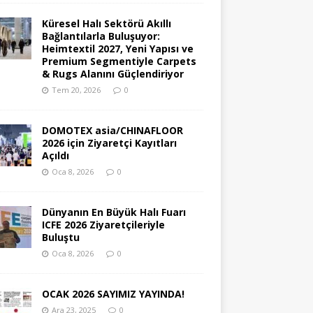
Küresel Halı Sektörü Akıllı
Bağlantılarla Buluşuyor:
Heimtextil 2027, Yeni Yapısı ve
Premium Segmentiyle Carpets
& Rugs Alanını Güçlendiriyor
Tem 20, 2026
0
DOMOTEX asia/CHINAFLOOR
2026 için Ziyaretçi Kayıtları
Açıldı
Oca 8, 2026
0
Dünyanın En Büyük Halı Fuarı
ICFE 2026 Ziyaretçileriyle
Buluştu
Oca 8, 2026
0
OCAK 2026 SAYIMIZ YAYINDA!
Ara 23, 2025
0