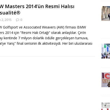
 Masters 2014’ün Resmi Halısı
sualité®
 2, 2015
0
Golfsport ve Associated Weavers (AW) firması BMW
rs 2014 için “Resmi Halı Ortağı” olarak anlaştılar. Çin’in
y kentinde 7 milyon dolarlık ödülle gerçekleşen turnuva,
’ye Yarış” final serisinin ilk aktivitesiydi. Her biri uluslararası