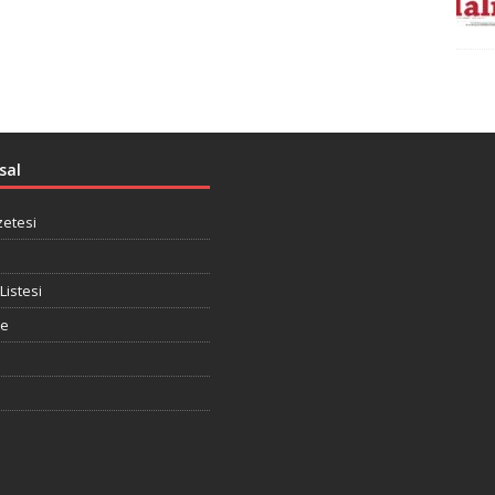
sal
zetesi
Listesi
te