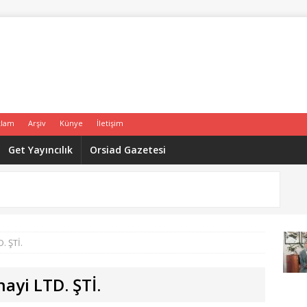
klam
Arşiv
Künye
İletişim
Get Yayıncılık
Orsiad Gazetesi
. ŞTİ.
nayi LTD. ŞTİ.