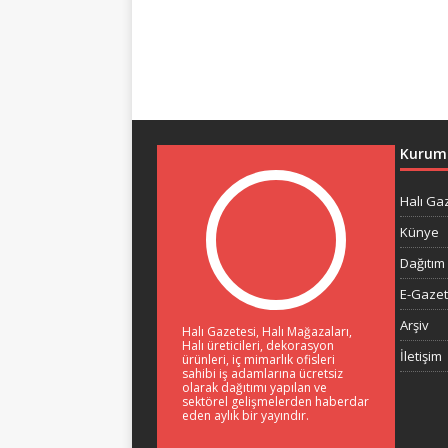
Kurum
Halı Ga
Künye
Dağıtım 
E-Gaze
Arşiv
Halı Gazetesi, Halı Mağazaları,
Halı üreticileri, dekorasyon
İletişim
ürünleri, iç mimarlık ofisleri
sahibi iş adamlarına ücretsiz
olarak dağıtımı yapılan ve
sektörel gelişmelerden haberdar
eden aylık bir yayındır.