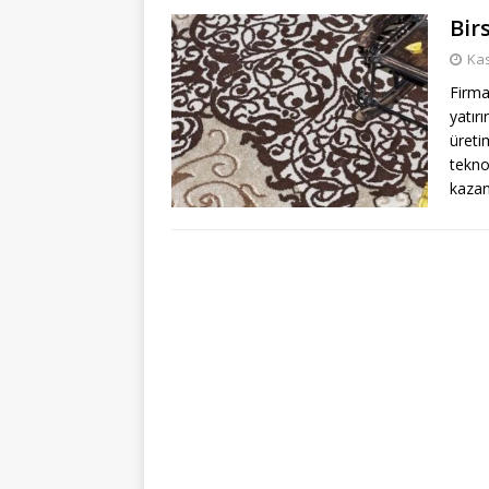
Bir
Kas
Firma
yatır
üretim
tekno
kazan