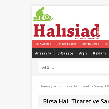
Halı Gazetesi
Get Dış Ticaret
Dağıtım Listesi
Re
Anasayfa
E-Gazete
Arşiv
Reklam
Anasayfa
Birsa Halı Ticaret ve Sanayi LTD
Birsa Halı Ticaret ve Sa