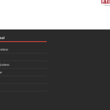
sal
zetesi
Listesi
te