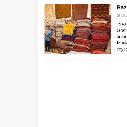
Baz
Oca
1940 
taraf
üreti
Moula
soyad