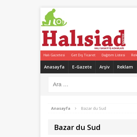
Halı Gazetesi
Get Dış Ticaret
Dağıtım Listesi
Re
Anasayfa
E-Gazete
Arşiv
Reklam
Anasayfa
Bazar du Sud
Bazar du Sud