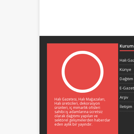
Kurum
Halı Ga
Künye
Dağıtım 
E-Gaze
Arşiv
Halı Gazetesi, Halı Mağazaları,
Halı üreticileri, dekorasyon
İletişim
ürünleri, iç mimarlık ofisleri
sahibi iş adamlarına ücretsiz
olarak dağıtımı yapılan ve
sektörel gelişmelerden haberdar
eden aylık bir yayındır.