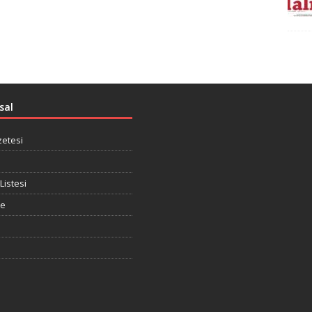
sal
zetesi
Listesi
te