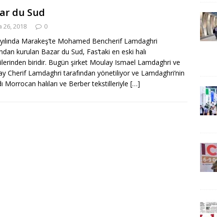
ar du Sud
 26, 2018
0
yılında Marakeş’te Mohamed Bencherif Lamdaghri
ından kurulan Bazar du Sud, Fas’taki en eski halı
cilerinden biridir. Bugün şirket Moulay Ismael Lamdaghri ve
y Cherif Lamdaghri tarafından yönetiliyor ve Lamdaghri’nin
ı Morrocan halıları ve Berber tekstilleriyle
[…]