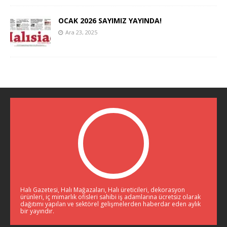
OCAK 2026 SAYIMIZ YAYINDA!
Ara 23, 2025
Halı Gazetesi, Halı Mağazaları, Halı üreticileri, dekorasyon
ürünleri, iç mimarlık ofisleri sahibi iş adamlarına ücretsiz olarak
dağıtımı yapılan ve sektörel gelişmelerden haberdar eden aylık
bir yayındır.