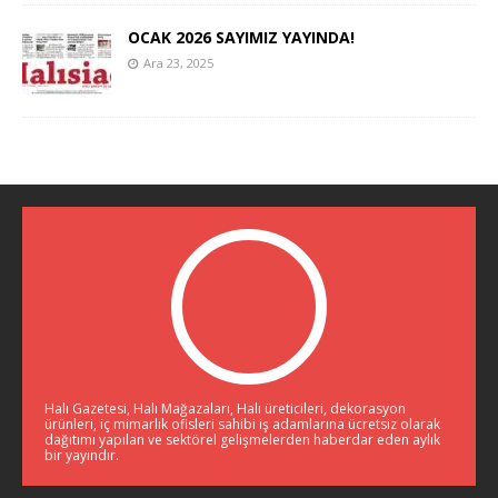
OCAK 2026 SAYIMIZ YAYINDA!
Ara 23, 2025
Halı Gazetesi, Halı Mağazaları, Halı üreticileri, dekorasyon
ürünleri, iç mimarlık ofisleri sahibi iş adamlarına ücretsiz olarak
dağıtımı yapılan ve sektörel gelişmelerden haberdar eden aylık
bir yayındır.