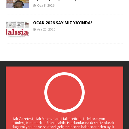
Oca 8, 2026
OCAK 2026 SAYIMIZ YAYINDA!
Ara 23, 2025
Halı Gazetesi, Halı Mağazaları, Halı üreticileri, dekorasyon
ürünleri, iç mimarlık ofisleri sahibi iş adamlarına ücretsiz olarak
dağıtımı yapılan ve sektörel gelişmelerden haberdar eden aylık