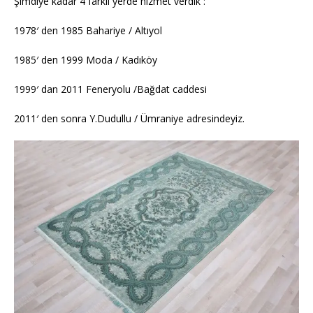
Şimdiye kadar 4 farklı yerde hizmet verdik :
1978′ den 1985 Bahariye / Altıyol
1985′ den 1999 Moda / Kadıköy
1999′ dan 2011 Feneryolu /Bağdat caddesi
2011′ den sonra Y.Dudullu / Ümraniye adresindeyiz.