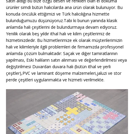
satın aldığı bu bize özgü desen ve renkleri olan el dokuma
ürünler simdi bütün halıcılarda ana ürün olarak bulunuyor. Bu
konuda öncülük ettiğimizi ve Türk halıcılığına hizmette
bulunduğumuzu düşünüyoruz.Tabi ki bunun yanında klasik
anlamda hali çeşitlerini de bulundurmaya devam ediyoruz.
Yenilik olarak beş yıldır ithal halı ve kilim çeşitlerimiz de
hizmetinizdedir. Bu hizmetlerimize ek olarak müşterilerimizin
halı ve kilimleriyle ilgili problemleri de firmamızda profesyonel
anlamda çözüm bulmaktadır: Saçak ve diğer tamiratlarının
yapılması, Eski halıların satın alınması ve değerlendirilmesi veya
değiştirilmesi Duvardan duvara halı (bütün ithal ve yerli
çeşitler),PVC ve laminant döşeme malzemeleri,jaluzi ve stor
perde çeşitleri uygulanmakta ve hizmeti verilmekte.