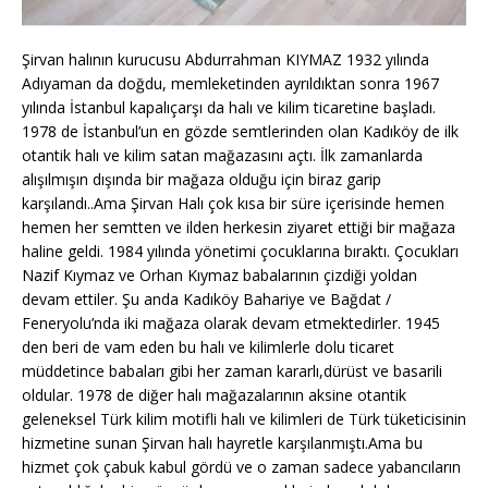
Şirvan halının kurucusu Abdurrahman KIYMAZ 1932 yılında
Adıyaman da doğdu, memleketinden ayrıldıktan sonra 1967
yılında İstanbul kapalıçarşı da halı ve kilim ticaretine başladı.
1978 de İstanbul’un en gözde semtlerinden olan Kadıköy de ilk
otantik halı ve kilim satan mağazasını açtı. İlk zamanlarda
alışılmışın dışında bir mağaza olduğu için biraz garip
karşılandı..Ama Şirvan Halı çok kısa bir süre içerisinde hemen
hemen her semtten ve ilden herkesin ziyaret ettiği bir mağaza
haline geldi. 1984 yılında yönetimi çocuklarına bıraktı. Çocukları
Nazif Kıymaz ve Orhan Kıymaz babalarının çizdiği yoldan
devam ettiler. Şu anda Kadıköy Bahariye ve Bağdat /
Feneryolu’nda iki mağaza olarak devam etmektedirler. 1945
den beri de vam eden bu halı ve kilimlerle dolu ticaret
müddetince babaları gibi her zaman kararlı,dürüst ve basarili
oldular. 1978 de diğer halı mağazalarının aksine otantik
geleneksel Türk kilim motifli halı ve kilimleri de Türk tüketicisinin
hizmetine sunan Şirvan halı hayretle karşılanmıştı.Ama bu
hizmet çok çabuk kabul gördü ve o zaman sadece yabancıların