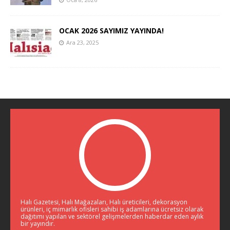
OCAK 2026 SAYIMIZ YAYINDA!
Ara 23, 2025
Halı Gazetesi, Halı Mağazaları, Halı üreticileri, dekorasyon
ürünleri, iç mimarlık ofisleri sahibi iş adamlarına ücretsiz olarak
dağıtımı yapılan ve sektörel gelişmelerden haberdar eden aylık
bir yayındır.