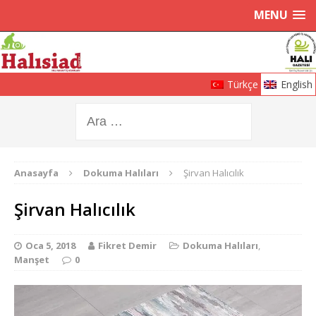
MENU
Türkçe
English
Anasayfa
Dokuma Halıları
Şirvan Halıcılık
Şirvan Halıcılık
Oca 5, 2018
Fikret Demir
Dokuma Halıları
,
Manşet
0