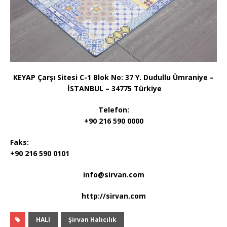
KEYAP Çarşı Sitesi C-1 Blok No: 37 Y. Dudullu Ümraniye –
İSTANBUL – 34775 Türkiye
Telefon:
+90 216 590 0000
Faks:
+90 216 590 0101
info@sirvan.com
http://sirvan.com
HALI
Şirvan Halıcılık