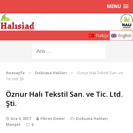
MENU
Türkçe
English
Anasayfa
Dokuma Halıları
Öznur Halı Tekstil San. ve
Tic. Ltd. Şti.
Öznur Halı Tekstil San. ve Tic. Ltd.
Şti.
Ara 4, 2017
Fikret Demir
Dokuma Halıları
,
Manşet
0