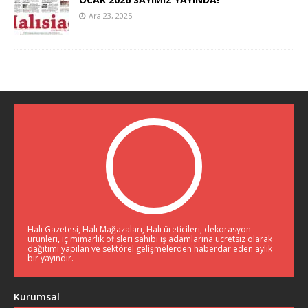
Ara 23, 2025
Halı Gazetesi, Halı Mağazaları, Halı üreticileri, dekorasyon
ürünleri, iç mimarlık ofisleri sahibi iş adamlarına ücretsiz olarak
dağıtımı yapılan ve sektörel gelişmelerden haberdar eden aylık
bir yayındır.
Kurumsal