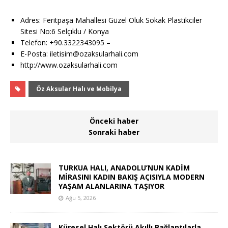
Adres: Feritpaşa Mahallesi Güzel Oluk Sokak Plastikciler
Sitesi No:6 Selçıklu / Konya
Telefon: +90.3322343095 –
E-Posta: iletisim@ozaksularhali.com
http://www.ozaksularhali.com
Öz Aksular Halı ve Mobilya
Önceki haber
Sonraki haber
TURKUA HALI, ANADOLU’NUN KADİM
MİRASINI KADIN BAKIŞ AÇISIYLA MODERN
YAŞAM ALANLARINA TAŞIYOR
Ağu 5, 2026
Küresel Halı Sektörü Akıllı Bağlantılarla