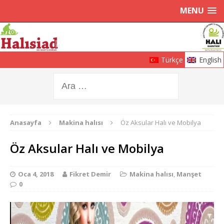
MENU
Türkçe
English
Anasayfa
Makina halısı
Öz Aksular Halı ve Mobilya
Öz Aksular Halı ve Mobilya
Oca 4, 2018
Fikret Demir
Makina halısı
,
Manşet
0