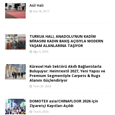
Asil Halı
Ara 18, 2017
TURKUA HALI, ANADOLU’NUN KADİM
MİRASINI KADIN BAKIŞ AÇISIYLA MODERN
YAŞAM ALANLARINA TAŞIYOR
Ağu 5, 2026
Küresel Halı Sektörü Akıllı Bağlantılarla
Buluşuyor: Heimtextil 2027, Yeni Yapısı ve
Premium Segmentiyle Carpets & Rugs
Alanını Güçlendiriyor
Tem 20, 2026
DOMOTEX asia/CHINAFLOOR 2026 için
Ziyaretçi Kayıtları Açıldı
Oca 8, 2026