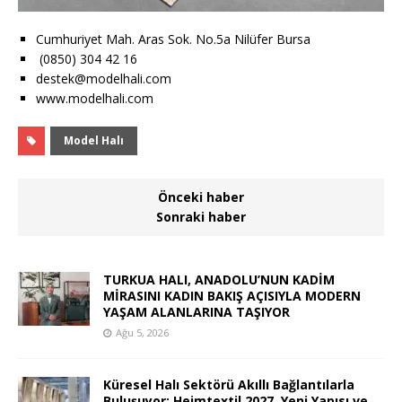
Cumhuriyet Mah. Aras Sok. No.5a Nilüfer Bursa
(0850) 304 42 16
destek@modelhali.com
www.modelhali.com
Model Halı
Önceki haber
Sonraki haber
TURKUA HALI, ANADOLU’NUN KADİM
MİRASINI KADIN BAKIŞ AÇISIYLA MODERN
YAŞAM ALANLARINA TAŞIYOR
Ağu 5, 2026
Küresel Halı Sektörü Akıllı Bağlantılarla
Buluşuyor: Heimtextil 2027, Yeni Yapısı ve