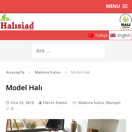
MENU
Türkçe
English
Anasayfa
Makina halısı
Model Halı
Model Halı
Oca 15, 2018
Fikret Demir
Makina halısı
,
Manşet
0