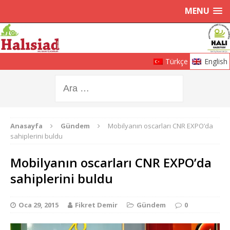
MENU
Türkçe
English
Anasayfa
Gündem
Mobilyanın oscarları CNR EXPO’da
sahiplerini buldu
Mobilyanın oscarları CNR EXPO’da
sahiplerini buldu
Oca 29, 2015
Fikret Demir
Gündem
0