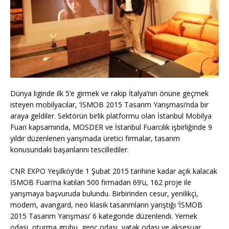
Dünya liginde ilk 5’e girmek ve rakip İtalya’nın önüne geçmek
isteyen mobilyacılar, ‘İSMOB 2015 Tasarım Yarışması’nda bir
araya geldiler. Sektörün birlik platformu olan İstanbul Mobilya
Fuarı kapsamında, MOSDER ve İstanbul Fuarcılık işbirliğinde 9
yıldır düzenlenen yarışmada üretici firmalar, tasarım
konusundaki başarılarını tescillediler.
CNR EXPO Yeşilköy’de 1 Şubat 2015 tarihine kadar açık kalacak
İSMOB Fuarı’na katılan 500 firmadan 69’u, 162 proje ile
yarışmaya başvuruda bulundu. Birbirinden cesur, yenilikçi,
modern, avangard, neo klasik tasarımların yarıştığı ‘İSMOB
2015 Tasarım Yarışması’ 6 kategoride düzenlendi. Yemek
odası, oturma grubu, genç odası, yatak odası ve aksesuar