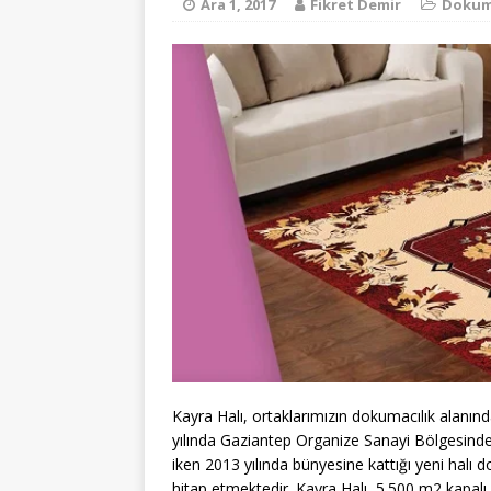
Ara 1, 2017
Fikret Demir
Dokuma
Kayra Halı, ortaklarımızın dokumacılık alanında
yılında Gaziantep Organize Sanayi Bölgesind
iken 2013 yılında bünyesine kattığı yeni halı 
hitap etmektedir. Kayra Halı, 5.500 m2 kapalı