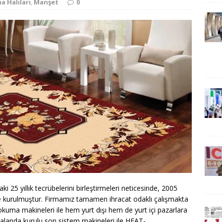
 Halıları
,
Manşet
0
ki 25 yıllık tecrübelerini birleştirmeleri neticesinde, 2005
e kurulmuştur. Firmamız tamamen ihracat odaklı çalışmakta
dokuma makineleri ile hem yurt dışı hem de yurt içi pazarlara
 alanda kurulu son sistem makineleri ile HEAT-