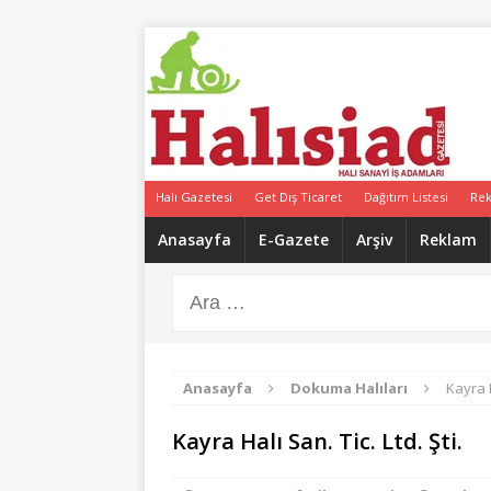
Halı Gazetesi
Get Dış Ticaret
Dağıtım Listesi
Re
Anasayfa
E-Gazete
Arşiv
Reklam
Anasayfa
Dokuma Halıları
Kayra H
Kayra Halı San. Tic. Ltd. Şti.