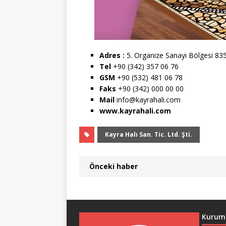
Adres :
5. Organize Sanayi Bölgesi 83
Tel
+90 (342) 357 06 76
GSM
+90 (532) 481 06 78
Faks
+90 (342) 000 00 00
Mail
info@kayrahali.com
www.kayrahali.com
Kayra Halı San. Tic. Ltd. Şti.
Önceki haber
Kurum