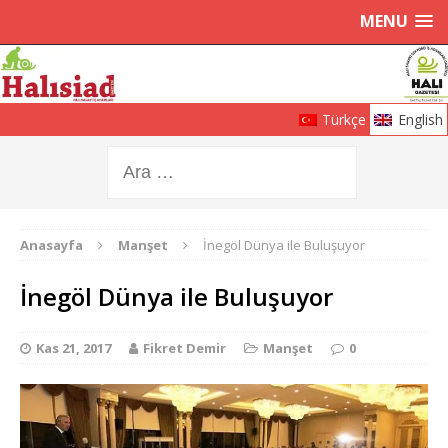
MENU
Türkçe
English
Anasayfa
Manşet
İnegöl Dünya ile Buluşuyor
İnegöl Dünya ile Buluşuyor
Kas 21, 2017
Fikret Demir
Manşet
0