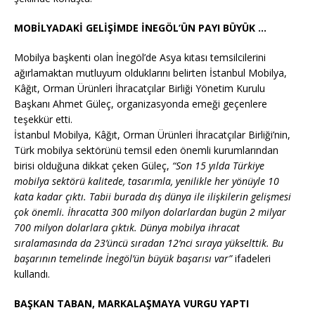
MOBİLYADAKİ GELİŞİMDE İNEGÖL’ÜN PAYI BÜYÜK …
Mobilya başkenti olan İnegöl’de Asya kıtası temsilcilerini
ağırlamaktan mutluyum olduklarını belirten İstanbul Mobilya,
Kâğıt, Orman Ürünleri İhracatçılar Birliği Yönetim Kurulu
Başkanı Ahmet Güleç, organizasyonda emeği geçenlere
teşekkür etti.
İstanbul Mobilya, Kâğıt, Orman Ürünleri İhracatçılar Birliği’nin,
Türk mobilya sektörünü temsil eden önemli kurumlarından
birisi olduğuna dikkat çeken Güleç,
“Son 15 yılda Türkiye
mobilya sektörü kalitede, tasarımla, yenilikle her yönüyle 10
kata kadar çıktı. Tabii burada dış dünya ile ilişkilerin gelişmesi
çok önemli. İhracatta 300 milyon dolarlardan bugün 2 milyar
700 milyon dolarlara çıktık. Dünya mobilya ihracat
sıralamasında da 23’üncü sıradan 12’nci sıraya yükselttik. Bu
başarının temelinde İnegöl’ün büyük başarısı var”
ifadeleri
kullandı.
BAŞKAN TABAN, MARKALAŞMAYA VURGU YAPTI