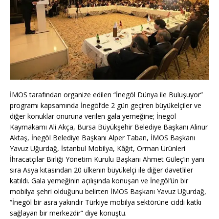
İMOS tarafından organize edilen “İnegöl Dünya ile Buluşuyor”
programı kapsamında İnegöl’de 2 gün geçiren büyükelçiler ve
diğer konuklar onuruna verilen gala yemeğine; İnegöl
Kaymakamı Ali Akça, Bursa Büyükşehir Belediye Başkanı Alinur
Aktaş, İnegöl Belediye Başkanı Alper Taban, İMOS Başkanı
Yavuz Uğurdağ, İstanbul Mobilya, Kâğıt, Orman Ürünleri
İhracatçılar Birliği Yönetim Kurulu Başkanı Ahmet Güleç’in yanı
sıra Asya kıtasından 20 ülkenin büyükelçi ile diğer davetliler
katıldı. Gala yemeğinin açılışında konuşan ve İnegöl’ün bir
mobilya şehri olduğunu belirten İMOS Başkanı Yavuz Uğurdağ,
“İnegöl bir asra yakındır Türkiye mobilya sektörüne ciddi katkı
sağlayan bir merkezdir” diye konuştu.