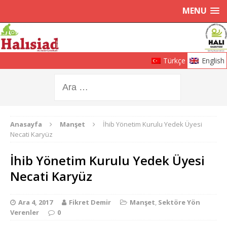
MENU
Türkçe
English
Anasayfa
Manşet
İhib Yönetim Kurulu Yedek Üyesi
Necati Karyüz
İhib Yönetim Kurulu Yedek Üyesi
Necati Karyüz
Ara 4, 2017
Fikret Demir
Manşet
,
Sektöre Yön
Verenler
0