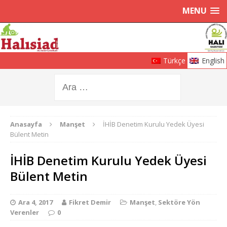
MENU
Türkçe
English
Anasayfa
Manşet
İHİB Denetim Kurulu Yedek Üyesi
Bülent Metin
İHİB Denetim Kurulu Yedek Üyesi
Bülent Metin
Ara 4, 2017
Fikret Demir
Manşet
,
Sektöre Yön
Verenler
0