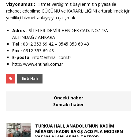
Vizyonumuz :
Hizmet verdiğimiz bayilerimizin piyasa ile
rekabet edebilme GÜCÜNÜ ve KARARLILIĞINI arttırabilmek için
yenilikçi hizmet anlayışıyla çalışmak.
Adres :
SİTELER DEMİR HENDEK CAD. NO:14/A –
ALTINDAĞ / ANKARA
Tel :
0312 353 69 42 – 0545 353 69 43
Fax :
0312 353 69 43
E-posta:
info@entihali.com.tr
http://www.entihali.com.tr
Enti Halı
Önceki haber
Sonraki haber
TURKUA HALI, ANADOLU’NUN KADİM
MİRASINI KADIN BAKIŞ AÇISIYLA MODERN
YAŞAM ALANLARINA TAŞIYOR