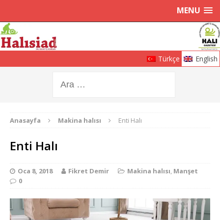
MENU
Türkçe
English
Anasayfa
Makina halısı
Enti Halı
Enti Halı
Oca 8, 2018
Fikret Demir
Makina halısı
,
Manşet
0