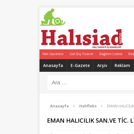
Halı Gazetesi
Get Dış Ticaret
Dağıtım Listesi
Re
Anasayfa
E-Gazete
Arşiv
Reklam
Anasayfa
Halıfleks
EMAN HALICILIK
EMAN HALICILIK SAN.VE TİC. L