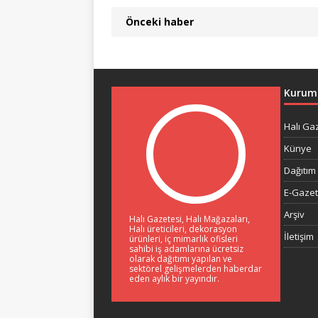
Önceki haber
Kurum
Halı Ga
Künye
Dağıtım 
E-Gaze
Arşiv
Halı Gazetesi, Halı Mağazaları,
Halı üreticileri, dekorasyon
İletişim
ürünleri, iç mimarlık ofisleri
sahibi iş adamlarına ücretsiz
olarak dağıtımı yapılan ve
sektörel gelişmelerden haberdar
eden aylık bir yayındır.