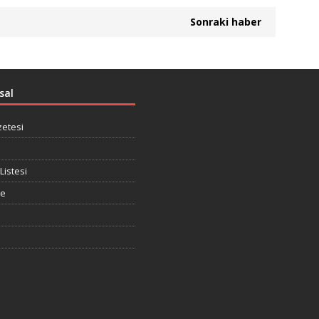
Sonraki haber
sal
zetesi
Listesi
te