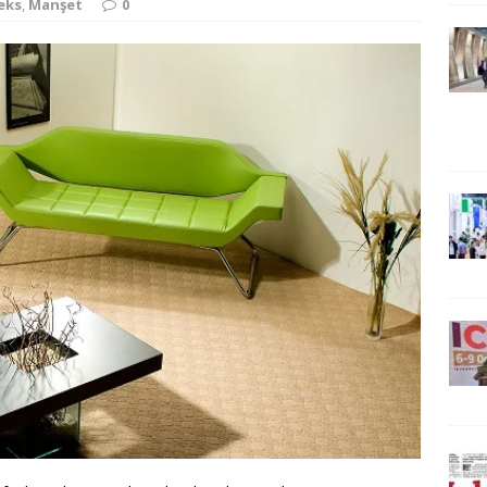
leks
,
Manşet
0