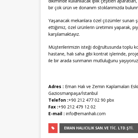
dikiminde kullanılacak iplik çeşitleri aparatla
bir çok ürün ve donanım stoklarımızda bulun
Yaşanacak mekanlara özel çözümler sunan şi
ettiğimiz, özel ürünlerin üretimini yaparak, p
karşılamaktayız.
Müşterilerimizin isteği doğrultusunda toplu kon
hastane, halı saha gibi kontrat işlerinde, proj
ile bir arada sunmanın mutluluğunu yaşıyoruz
Adres :
Eman Halı ve Zemin Kaplamaları Eski 
Gaziosmanpaşa/İstanbul
Telefon :
+90 212 477 02 90 pbx
Fax :
+90 212 479 12 02
E-mail :
info@emanhali.com
EMAN HALICILIK SAN.VE TİC. LTD.ŞTİ.