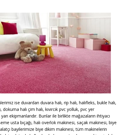
rimiz ise duvardan duvara halı, rip halı, halıfleks, bukle halı,
ı, dokuma halı çim halı, kıvırcık pvc yolluk, pvc yer
 yan ekipmanlarıdır. Bunlar ile birlikte mağazaların ihtiyacı
eme usta bıçağı, halı overlok makinesi, saçak makinesi, biye
latçı bayilerimize biye dikim makinesi, tüm makinelerin