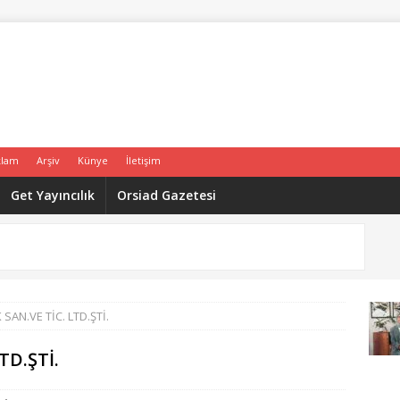
klam
Arşiv
Künye
İletişim
Get Yayıncılık
Orsiad Gazetesi
 SAN.VE TİC. LTD.ŞTİ.
TD.ŞTİ.