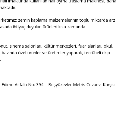
rı, halı imalatında kullanılan halı oyma traşlama makinesi, daha
maktadır.
rketimiz; zemin kaplama malzemelerinin toplu miktarda arz
iyasada ihtiyaç duyulan ürünleri kısa zamanda
ut, sinema salonları, kültür merkezleri, fuar alanları, okul,
e bazında özel ürünler ve üretimler yaparak, tecrübeli ekip
.
Edirne Asfaltı No: 394 – Beşyüzevler Metris Cezaevi Karşısı