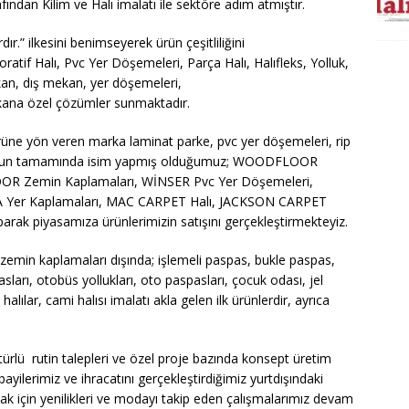
ından Kilim ve Halı imalatı ile sektöre adım atmıştır.
ır.” ilkesini benimseyerek ürün çeşitliliğini
tif Halı, Pvc Yer Döşemeleri, Parça Halı, Halıfleks, Yolluk,
kan, dış mekan, yer döşemeleri,
kana özel çözümler sunmaktadır.
örüne yön veren marka laminat parke, pvc yer döşemeleri, rip
bunun tamamında isim yapmış olduğumuz; WOODFLOOR
OR Zemin Kaplamaları, WİNSER Pvc Yer Döşemeleri,
 Yer Kaplamaları, MAC CARPET Halı, JACKSON CARPET
arak piyasamıza ürünlerimizin satışını gerçekleştirmekteyiz.
zemin kaplamaları dışında; işlemeli paspas, bukle paspas,
ları, otobüs yollukları, oto paspasları, çocuk odası, jel
halılar, cami halısı imalatı akla gelen ilk ürünlerdir, ayrıca
 türlü rutin talepleri ve özel proje bazında konsept üretim
bayilerimiz ve ihracatını gerçekleştirdiğimiz yurtdışındaki
mak için yenilikleri ve modayı takip eden çalışmalarımız devam