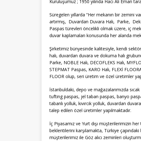
Kuruluşumuz ; 1950 yılında Hacı Ali Eman taraf
Süregelen yıllarda “Her mekanın bir zemini vard
artırmış, Duvardan Duvara Halı, Parke, Dekora
Paspas türevleri öncelikli olmak üzere, iç me
duvar kaplamaları konusunda her alanda me
Şirketimiz bünyesinde kalitesiyle, kendi sekt
halı, duvardan duvara ve dokuma halı gru
Parke, NOBLE Halı, DECOFLEKS Halı, MYFLO
STEPMAT Paspas, KARO Halı, FLEXİ FLOORA
FLOOR olup, seri üretim ve özel üretimler yap
İstanbuldaki, depo ve mağazalarımızda sıcak 
tufting paspas, jel taban paspas, banyo paspas
tabanlı yolluk, kıvırcık yolluk, duvardan duvara 
talep edilen özel üretimler yapılmaktadır.
İç Piyasamız ve Yurt dışı müşterilerimizin her
beklentilerini karşılamakta, Türkiye çapındaki 
müşterilerimiz ile Göz alıcı zeminleri oluştur