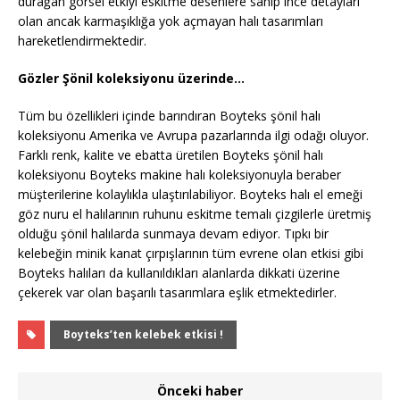
durağan görsel etkiyi eskitme desenlere sahip ince detayları
olan ancak karmaşıklığa yok açmayan halı tasarımları
hareketlendirmektedir.
Gözler Şönil koleksiyonu üzerinde…
Tüm bu özellikleri içinde barındıran Boyteks şönil halı
koleksiyonu Amerika ve Avrupa pazarlarında ilgi odağı oluyor.
Farklı renk, kalite ve ebatta üretilen Boyteks şönil halı
koleksiyonu Boyteks makine halı koleksiyonuyla beraber
müşterilerine kolaylıkla ulaştırılabiliyor. Boyteks halı el emeği
göz nuru el halılarının ruhunu eskitme temalı çizgilerle üretmiş
olduğu şönil halılarda sunmaya devam ediyor. Tıpkı bir
kelebeğin minik kanat çırpışlarının tüm evrene olan etkisi gibi
Boyteks halıları da kullanıldıkları alanlarda dikkati üzerine
çekerek var olan başarılı tasarımlara eşlik etmektedirler.
Boyteks’ten kelebek etkisi !
Önceki haber