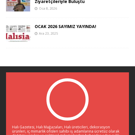
Ziyaretçileriyle Buluştu
Oca 8, 2026
OCAK 2026 SAYIMIZ YAYINDA!
Ara 23, 2025
Halı Gazetesi, Halı Mağazaları, Halı üreticileri, dekorasyon
ürünleri, iç mimarlık ofisleri sahibi iş adamlarına ücretsiz olarak