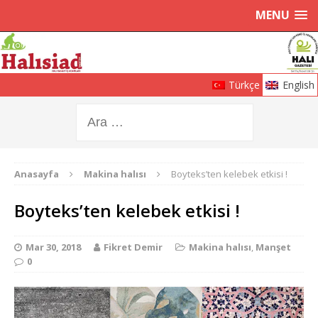
MENU
Türkçe
English
Anasayfa
Makina halısı
Boyteks’ten kelebek etkisi !
Boyteks’ten kelebek etkisi !
Mar 30, 2018
Fikret Demir
Makina halısı
,
Manşet
0