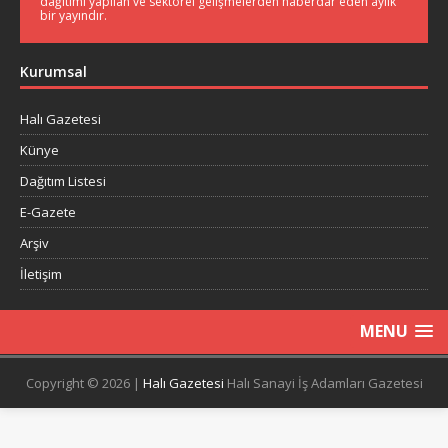
dağıtımı yapılan ve sektörel gelişmelerden haberdar eden aylık
bir yayındır.
Kurumsal
Halı Gazetesi
Künye
Dağıtım Listesi
E-Gazete
Arşiv
İletişim
MENU
Copyright © 2026 |
Halı Gazetesi
Halı Sanayi İş Adamları Gazetesi