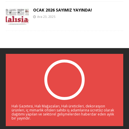
OCAK 2026 SAYIMIZ YAYINDA!
Ara 23, 2025
Halı Gazetesi, Halı Mağazaları, Halı üreticileri, dekorasyon
ürünleri, iç mimarlık ofisleri sahibi iş adamlarına ücretsiz olarak
dağıtımı yapılan ve sektörel gelişmelerden haberdar eden aylık
bir yayındır.