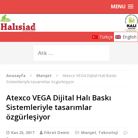
MENU
Türkçe
English
Anasayfa
Manşet
Atexco VEGA Dijital Halı Baskı
Sistemleriyle tasarımlar özgürleşiyor
Atexco VEGA Dijital Halı Baskı
Sistemleriyle tasarımlar
özgürleşiyor
Kas 25, 2017
Fikret Demir
Manşet
,
Teknoloji