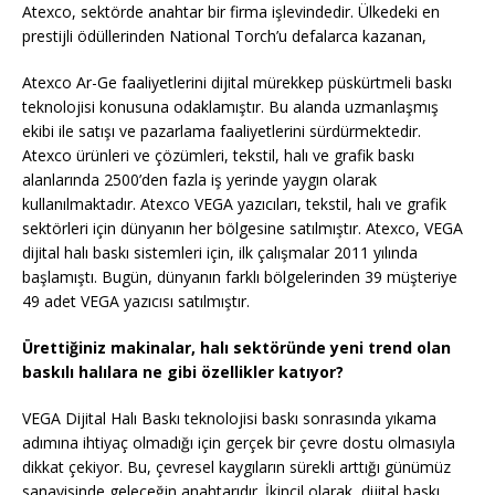
Atexco, sektörde anahtar bir firma işlevindedir. Ülkedeki en
prestijli ödüllerinden National Torch’u defalarca kazanan,
Atexco Ar-Ge faaliyetlerini dijital mürekkep püskürtmeli baskı
teknolojisi konusuna odaklamıştır. Bu alanda uzmanlaşmış
ekibi ile satışı ve pazarlama faaliyetlerini sürdürmektedir.
Atexco ürünleri ve çözümleri, tekstil, halı ve grafik baskı
alanlarında 2500’den fazla iş yerinde yaygın olarak
kullanılmaktadır. Atexco VEGA yazıcıları, tekstil, halı ve grafik
sektörleri için dünyanın her bölgesine satılmıştır. Atexco, VEGA
dijital halı baskı sistemleri için, ilk çalışmalar 2011 yılında
başlamıştı. Bugün, dünyanın farklı bölgelerinden 39 müşteriye
49 adet VEGA yazıcısı satılmıştır.
Ürettiğiniz makinalar, halı sektöründe yeni trend olan
baskılı halılara ne gibi özellikler katıyor?
VEGA Dijital Halı Baskı teknolojisi baskı sonrasında yıkama
adımına ihtiyaç olmadığı için gerçek bir çevre dostu olmasıyla
dikkat çekiyor. Bu, çevresel kaygıların sürekli arttığı günümüz
sanayisinde geleceğin anahtarıdır. İkincil olarak, dijital baskı