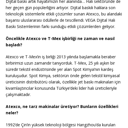
Dijital baskı artık hayatımızın her alanında… Halı sektöründe de
her geçen gün popülerliğini artıyor. Dijital baskılı halılara son
teknolojik sistemlerle etkili çözümler sunan Atexco, bu alandaki
başarısı uluslararası ödüllerle de tescillendi. VEGA Dijital Halı
Baskı Sistemlerinin farkı sunduğu etkili çözümlerden geliyor.
Öncelikle Atexco ve T-Mex işbirliği ne zaman ve nasıl
başladı?
Atexco ve T-Mex’in iş birliği 2013 yılında başlamakla beraber
birbirimizi uzun zamandır tanıyorduk. T-Mex, 25 yılı aşkın bir
süredir tekstil endüstrisinde yer alan Spot Kimya’nın kardeş
kuruluşudur. Spot Kimya, sektörün önde gelen tekstil kimyasal
üreticisinin distribütörü olarak, özellikle jet baskı makinaları için
kıvamlaştırıcılar konusunda Türkiye’deki lider halı üreticileriyle
çalışmaktadır.
Atexco, ne tarz makinalar üretiyor? Bunların özellikleri
neler?
1992’de Çin’in yüksek teknoloji bölgesi Hangzhou’da kurulan